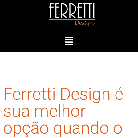
Ferretti Design é
sua melhor
opção quando o